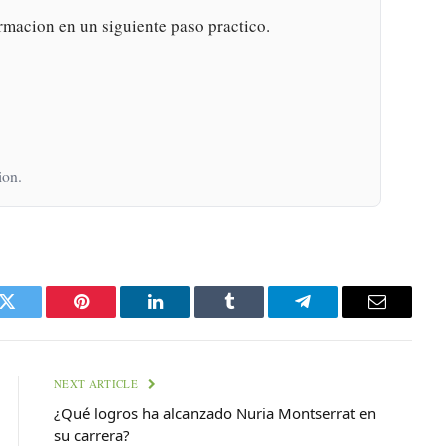
rmacion en un siguiente paso practico.
ion.
k
Twitter
Pinterest
LinkedIn
Tumblr
Telegram
Email
NEXT ARTICLE
¿Qué logros ha alcanzado Nuria Montserrat en
su carrera?