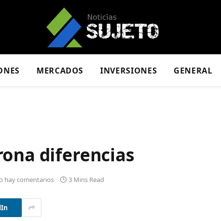
ONES
MERCADOS
INVERSIONES
GENERAL
rona diferencias
o hay comentarios
3 Mins Read
dIn