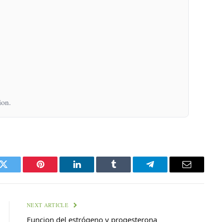
ion.
k
Twitter
Pinterest
LinkedIn
Tumblr
Telegram
Email
NEXT ARTICLE
Funcion del estrógeno y progesterona