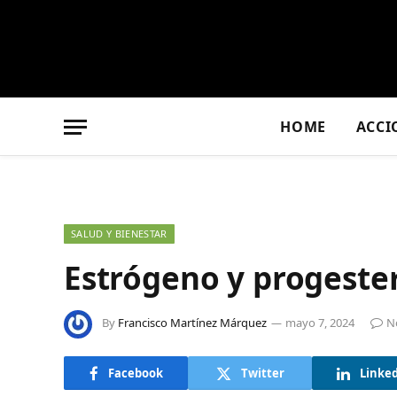
HOME
ACCI
SALUD Y BIENESTAR
Estrógeno y progeste
By
Francisco Martínez Márquez
mayo 7, 2024
N
Facebook
Twitter
Linke