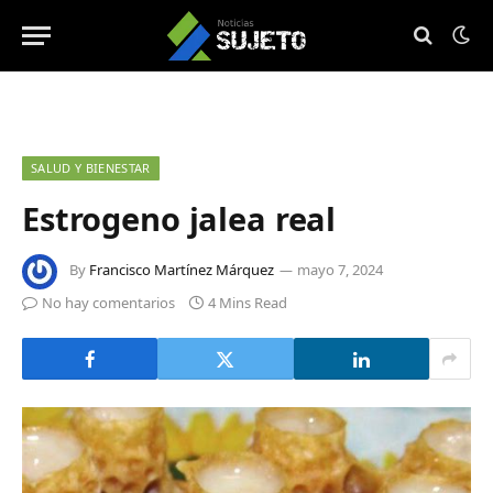
SALUD Y BIENESTAR
Estrogeno jalea real
By
Francisco Martínez Márquez
mayo 7, 2024
No hay comentarios
4 Mins Read