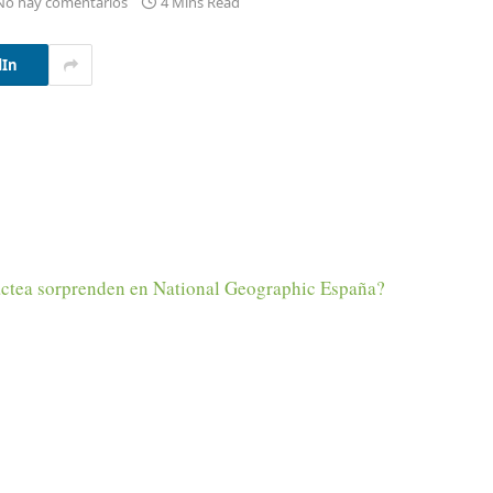
No hay comentarios
4 Mins Read
dIn
áctea sorprenden en National Geographic España?