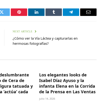
k
Twitter
Pinterest
LinkedIn
Tumblr
Telegram
Email
NEXT ARTICLE
¿Cómo ver la Vía Láctea y capturarlas en
hermosas fotografías?
deslumbrante
Los elegantes looks de
 de Cera de
Isabel Díaz Ayuso y la
figura tatuada y
infanta Elena en la Corrida
a ‘actúa’ cada
de la Prensa en Las Ventas
julio 14, 2026