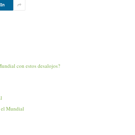
dIn
Mundial con estos desalojos?
l
 el Mundial