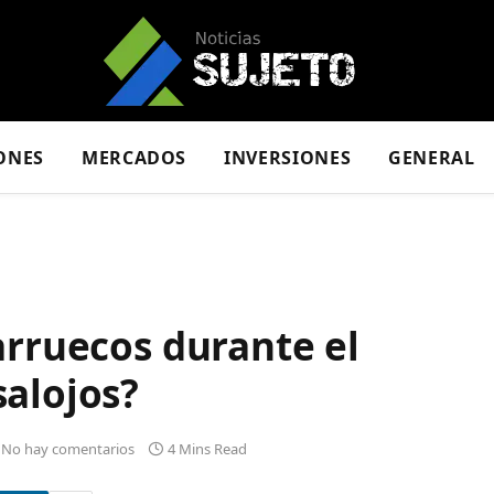
ONES
MERCADOS
INVERSIONES
GENERAL
arruecos durante el
salojos?
No hay comentarios
4 Mins Read