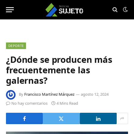
DEPORTE
¿Dónde se producen más
frecuentemente las
galernas?
By
Francisco Martínez Márquez
agosto 12, 2024
No hay comentarios
4 Mins Read