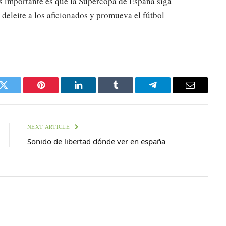
ás importante es que la Supercopa de España siga
deleite a los aficionados y promueva el fútbol
k
Twitter
Pinterest
LinkedIn
Tumblr
Telegram
Email
NEXT ARTICLE
Sonido de libertad dónde ver en españa