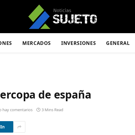
ONES
MERCADOS
INVERSIONES
GENERAL
percopa de españa
o hay comentarios
3 Mins Read
dIn