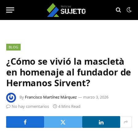
BLOG
¿Cómo se vivió la mascletà
en homenaje al fundador de
Hermanos Sirvent?
By
Francisco Martínez Márquez
marzo 3, 2026
No hay comentarios
4 Mins Read