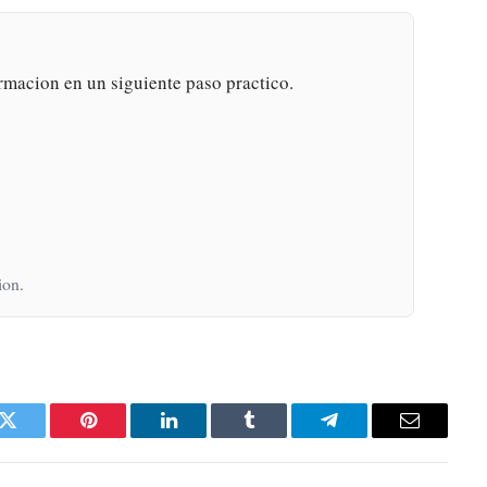
rmacion en un siguiente paso practico.
ion.
k
Twitter
Pinterest
LinkedIn
Tumblr
Telegram
Email