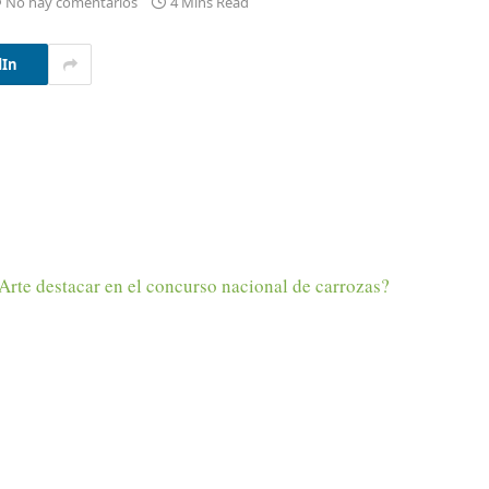
No hay comentarios
4 Mins Read
dIn
rte destacar en el concurso nacional de carrozas?