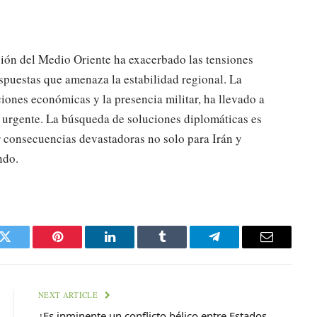
gión del Medio Oriente ha exacerbado las tensiones
spuestas que amenaza la estabilidad regional. La
iones económicas y la presencia militar, ha llevado a
 urgente. La búsqueda de soluciones diplomáticas es
er consecuencias devastadoras no solo para Irán y
ndo.
k
Twitter
Pinterest
LinkedIn
Tumblr
Telegram
Email
NEXT ARTICLE
¿Es inminente un conflicto bélico entre Estados