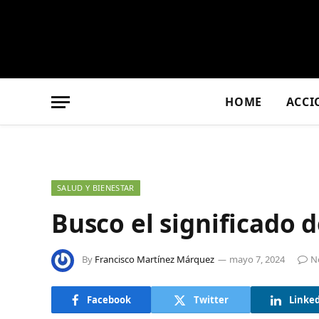
HOME
ACCI
SALUD Y BIENESTAR
Busco el significado 
By
Francisco Martínez Márquez
mayo 7, 2024
N
Facebook
Twitter
Linke