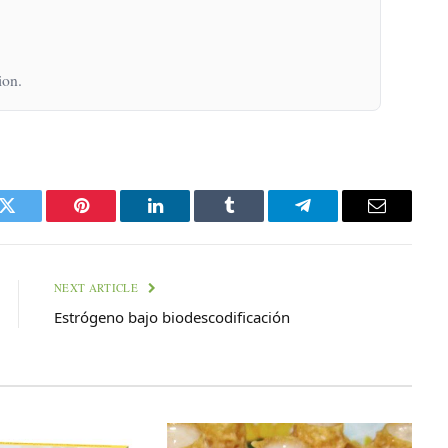
ion.
k
Twitter
Pinterest
LinkedIn
Tumblr
Telegram
Email
NEXT ARTICLE
Estrógeno bajo biodescodificación