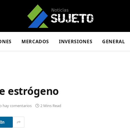
ONES
MERCADOS
INVERSIONES
GENERAL
de estrógeno
o hay comentarios
2 Mins Read
dIn