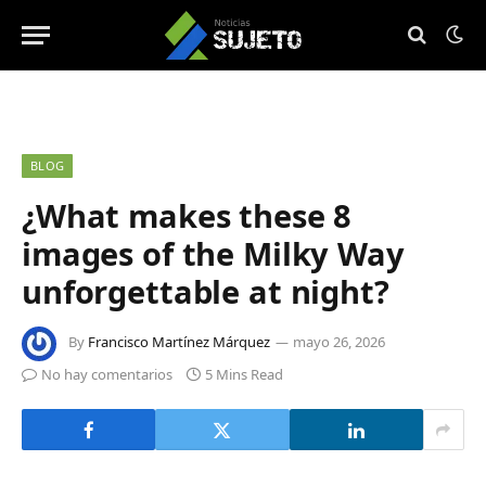
BLOG
¿What makes these 8
images of the Milky Way
unforgettable at night?
By
Francisco Martínez Márquez
mayo 26, 2026
No hay comentarios
5 Mins Read