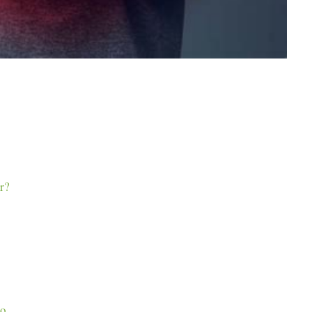
r?
ho