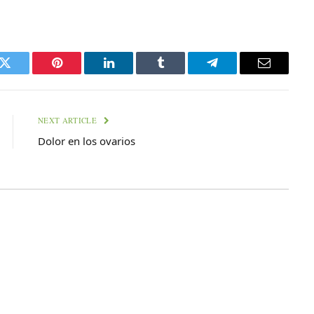
k
Twitter
Pinterest
LinkedIn
Tumblr
Telegram
Email
NEXT ARTICLE
Dolor en los ovarios