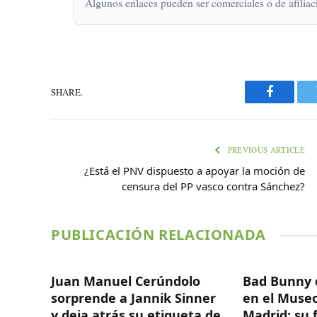
Algunos enlaces pueden ser comerciales o de afiliac
SHARE.
Faceboo
PREVIOUS ARTICLE
¿Está el PNV dispuesto a apoyar la moción de
censura del PP vasco contra Sánchez?
PUBLICACIÓN RELACIONADA
Juan Manuel Cerúndolo
Bad Bunny 
sorprende a Jannik Sinner
en el Museo
y deja atrás su etiqueta de
Madrid: su 