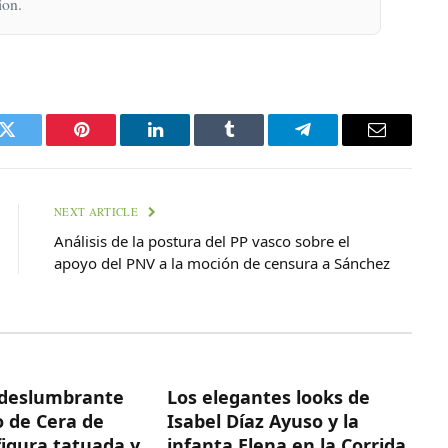
ion.
k
Twitter
Pinterest
LinkedIn
Tumblr
Telegram
Email
NEXT ARTICLE
Análisis de la postura del PP vasco sobre el
apoyo del PNV a la moción de censura a Sánchez
deslumbrante
Los elegantes looks de
 de Cera de
Isabel Díaz Ayuso y la
figura tatuada y
infanta Elena en la Corrida