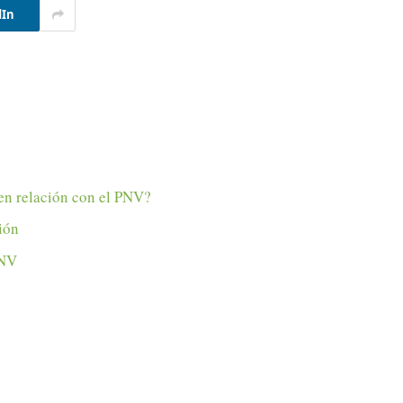
dIn
 en relación con el PNV?
ión
PNV