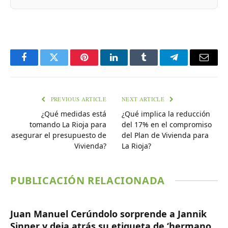
Facebook
Twitter
Pinterest
LinkedIn
Tumblr
Telegram
Email
PREVIOUS ARTICLE
NEXT ARTICLE
¿Qué medidas está
¿Qué implica la reducción
tomando La Rioja para
del 17% en el compromiso
asegurar el presupuesto de
del Plan de Vivienda para
Vivienda?
La Rioja?
PUBLICACIÓN RELACIONADA
Juan Manuel Cerúndolo sorprende a Jannik
Sinner y deja atrás su etiqueta de ‘hermano