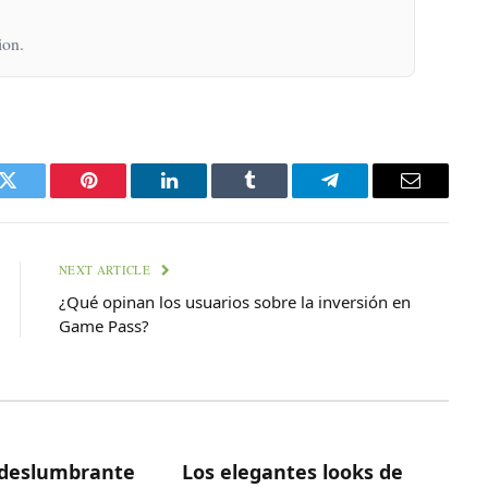
ion.
k
Twitter
Pinterest
LinkedIn
Tumblr
Telegram
Email
NEXT ARTICLE
¿Qué opinan los usuarios sobre la inversión en
Game Pass?
deslumbrante
Los elegantes looks de