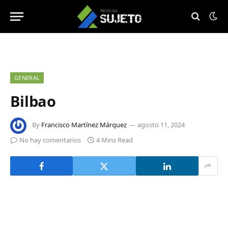
GENERAL
Bilbao
By
Francisco Martínez Márquez
agosto 11, 2024
No hay comentarios
4 Mins Read