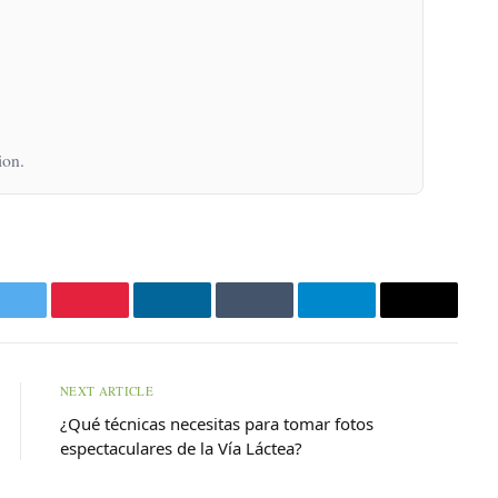
ion.
k
Twitter
Pinterest
LinkedIn
Tumblr
Telegram
Email
NEXT ARTICLE
¿Qué técnicas necesitas para tomar fotos
espectaculares de la Vía Láctea?