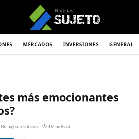
ONES
MERCADOS
INVERSIONES
GENERAL
rtes más emocionantes
os?
No hay comentarios
4 Mins Read